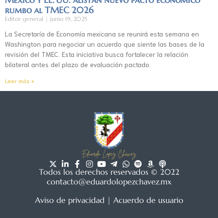
rumbo al TMEC 2026
Editor general
junio 19, 2025
La Secretaría de Economía mexicana se reunirá esta semana en
Washington para negociar un acuerdo que siente las bases de la
revisión del TMEC. Esta iniciativa busca fortalecer la relación
bilateral antes del plazo de evaluación pactado.
Leer más »
Todos los derechos reservados © 2022
contacto@eduardolopezchavez.mx
Aviso de privacidad
|
Acuerdo de usuario