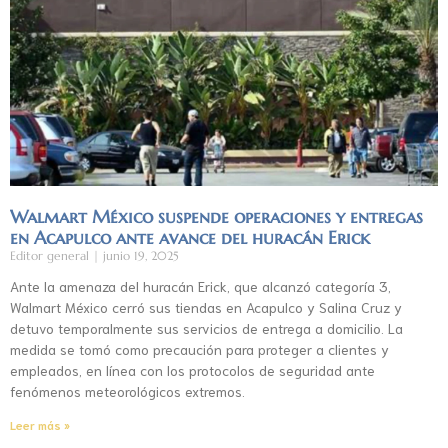
Walmart México suspende operaciones y entregas
en Acapulco ante avance del huracán Erick
Editor general
junio 19, 2025
Ante la amenaza del huracán Erick, que alcanzó categoría 3,
Walmart México cerró sus tiendas en Acapulco y Salina Cruz y
detuvo temporalmente sus servicios de entrega a domicilio. La
medida se tomó como precaución para proteger a clientes y
empleados, en línea con los protocolos de seguridad ante
fenómenos meteorológicos extremos.
Leer más »