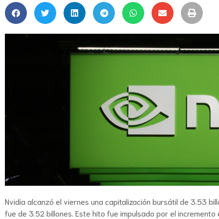
Nvidia alcanzó el viernes una capitalización bursátil de 3.53 
fue de 3.52 billones. Este hito fue impulsado por el incremento 