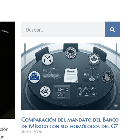
Comparación del mandato del Banco
de México con sus homólogos del G7
ción
abril 1, 2026
 un