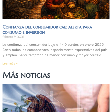
Confianza del consumidor cae: alerta para
consumo e inversión
febrero 9, 2026
La confianza del consumidor baja a 44.0 puntos en enero 2026.
Caen todos los componentes, especialmente expectativas del país
y empleo. Señal temprana de menor consumo y mayor cautela.
Leer más »
Más noticias