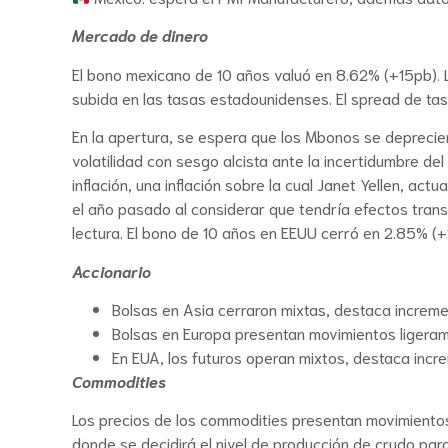
Mercado de dinero
El bono mexicano de 10 años valuó en 8.62% (+15pb). 
subida en las tasas estadounidenses. El spread de ta
En la apertura, se espera que los Mbonos se depreci
volatilidad con sesgo alcista ante la incertidumbre del
inflación, una inflación sobre la cual Janet Yellen, a
el año pasado al considerar que tendría efectos trans
lectura. El bono de 10 años en EEUU cerró en 2.85% (
Accionario
Bolsas en Asia cerraron mixtas, destaca increme
Bolsas en Europa presentan movimientos ligeram
En EUA, los futuros operan mixtos, destaca inc
Commodities
Los precios de los commodities presentan movimientos 
donde se decidirá el nivel de producción de crudo para