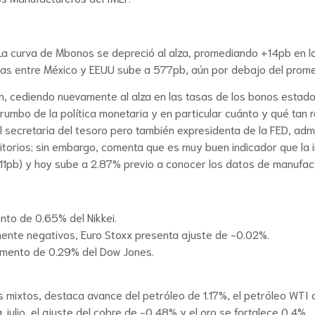
La curva de Mbonos se depreció al alza, promediando +14pb en l
sas entre México y EEUU sube a 577pb, aún por debajo del prome
en, cediendo nuevamente al alza en las tasas de los bonos esta
 rumbo de la política monetaria y en particular cuánto y qué tan r
ctual secretaria del tesoro pero también expresidenta de la FED, 
itorios; sin embargo, comenta que es muy buen indicador que la 
+11pb) y hoy sube a 2.87% previo a conocer los datos de manufac
nto de 0.65% del Nikkei.
ente negativos, Euro Stoxx presenta ajuste de -0.02%.
remento de 0.29% del Dow Jones.
mixtos, destaca avance del petróleo de 1.17%, el petróleo WTI al
 julio, el ajuste del cobre de -0.48% y el oro se fortalece 0.4%.