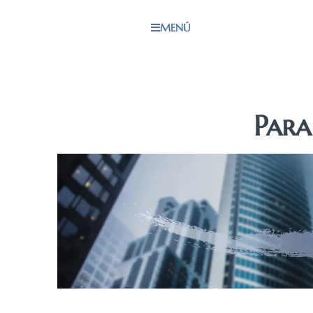
MENÚ
Para