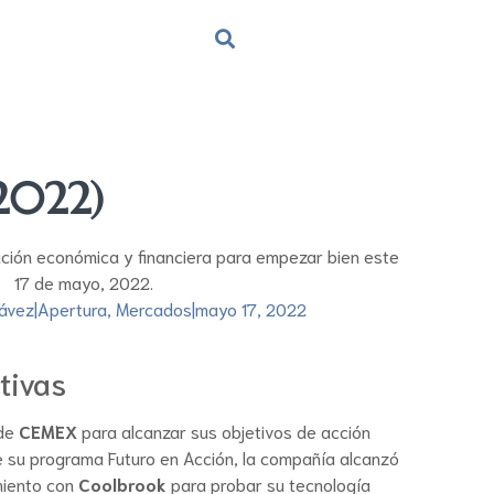
2022)
ación económica y financiera para empezar bien este
17 de mayo, 2022.
ávez
|
Apertura
,
Mercados
|
mayo 17, 2022
tivas
 de
CEMEX
para alcanzar sus objetivos de acción
e su programa Futuro en Acción, la compañía alcanzó
miento con
Coolbrook
para probar su tecnología