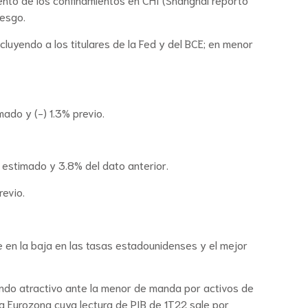
iesgo.
luyendo a los titulares de la Fed y del BCE; en menor
ado y (-) 1.3% previo.
 estimado y 3.8% del dato anterior.
revio.
 en la baja en las tasas estadounidenses y el mejor
endo atractivo ante la menor de manda por activos de
la Eurozona cuya lectura de PIB de 1T22 sale por