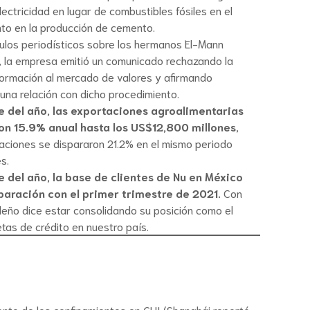
lectricidad en lugar de combustibles fósiles en el
to en la producción de cemento.
ículos periodísticos sobre los hermanos El-Mann
), la empresa emitió un comunicado rechazando la
formación al mercado de valores y afirmando
una relación con dicho procedimiento.
re del año, las exportaciones agroalimentarias
n 15.9% anual hasta los US$12,800 millones
,
taciones se dispararon 21.2% en el mismo periodo
s.
e del año, la base de clientes de Nu en México
ración con el primer trimestre de 2021.
Con
leño dice estar consolidando su posición como el
etas de crédito en nuestro país.
miento de los confinamientos en CHI (Shanghái reportó