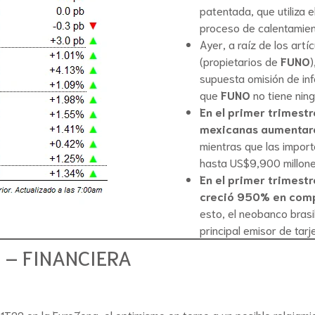
patentada, que utiliza e
proceso de calentamien
Ayer, a raíz de los art
(propietarios de
FUNO
supuesta omisión de in
que
FUNO
no tiene ning
En el primer trimest
mexicanas aumentaro
mientras que las impor
hasta US$9,900 millone
En el primer trimestr
creció 950% en compa
esto, el neobanco brasi
principal emisor de tarj
– FINANCIERA
IB 1T22 en la EuroZona, el optimismo en torno a un posible relaja