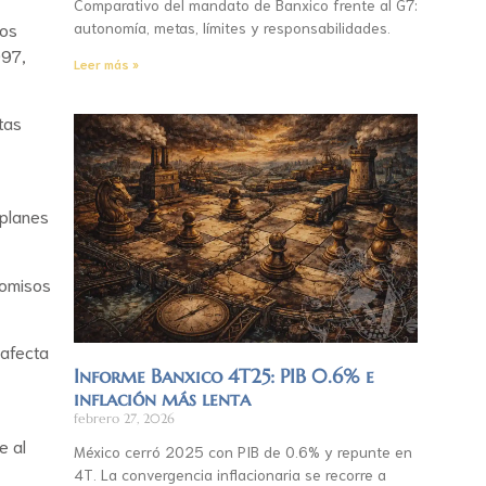
Comparativo del mandato de Banxico frente al G7:
los
autonomía, metas, límites y responsabilidades.
997,
Leer más »
tas
 planes
comisos
 afecta
Informe Banxico 4T25: PIB 0.6% e
inflación más lenta
febrero 27, 2026
e al
México cerró 2025 con PIB de 0.6% y repunte en
4T. La convergencia inflacionaria se recorre a