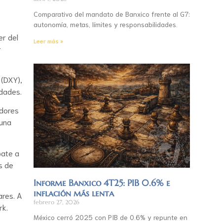
Comparativo del mandato de Banxico frente al G7:
autonomía, metas, límites y responsabilidades.
er del
Leer más »
r
 (DXY),
idades.
adores
 una
bate a
s de
Informe Banxico 4T25: PIB 0.6% e
inflación más lenta
ares. A
febrero 27, 2026
rk.
México cerró 2025 con PIB de 0.6% y repunte en