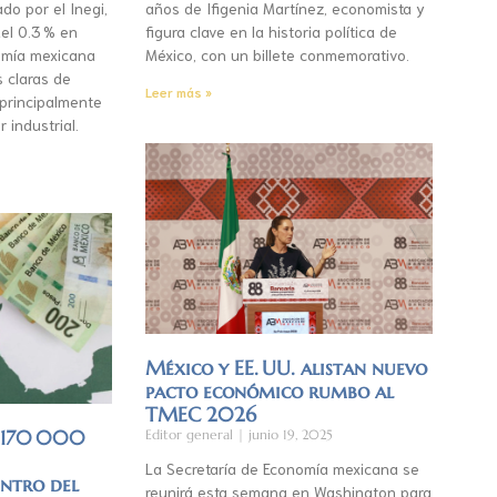
do por el Inegi,
años de Ifigenia Martínez, economista y
el 0.3 % en
figura clave en la historia política de
mía mexicana
México, con un billete conmemorativo.
s claras de
Leer más »
 principalmente
r industrial.
México y EE. UU. alistan nuevo
pacto económico rumbo al
TMEC 2026
á 170 000
Editor general
junio 19, 2025
La Secretaría de Economía mexicana se
entro del
reunirá esta semana en Washington para