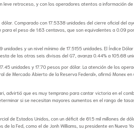
n leve retroceso, y con los operadores atentos a información de
r dólar. Comparado con 17.5338 unidades del cierre oficial del ay
e para el peso de 1.63 centavos, que son equivalentes a 0.09 po
unidades y un nivel mínimo de 17.5155 unidades. El Índice Dólar
 cesta de las otras seis divisas del G7, avanza 0.44% a 105.68 un
17.45 unidades y 17.70 pesos por dólar. La atención de los oper
ral de Mercado Abierto de la Reserva Federal», afirmó Monex en
ari, advirtió que es muy temprano para cantar victoria en el com
a determinar si se necesitan mayores aumentos en el rango de tasa
cial de Estados Unidos, con un déficit de 61.5 mil millones de dól
sos de la Fed, como el de Jonh Williams, su presidente en Nueva Yo