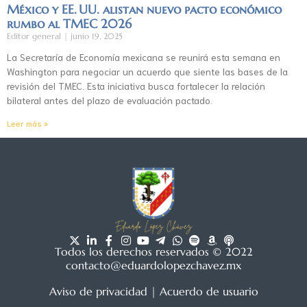
México y EE. UU. alistan nuevo pacto económico
rumbo al TMEC 2026
Editor general
junio 19, 2025
La Secretaría de Economía mexicana se reunirá esta semana en
Washington para negociar un acuerdo que siente las bases de la
revisión del TMEC. Esta iniciativa busca fortalecer la relación
bilateral antes del plazo de evaluación pactado.
Leer más »
Todos los derechos reservados © 2022
contacto@eduardolopezchavez.mx
Aviso de privacidad
|
Acuerdo de usuario