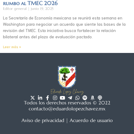
rumbo al TMEC 2026
Editor general
junio 19, 2025
La Secretaría de Economía mexicana se reunirá esta semana en
Washington para negociar un acuerdo que siente las bases de la
revisión del TMEC. Esta iniciativa busca fortalecer la relación
bilateral antes del plazo de evaluación pactado.
Leer más »
Todos los derechos reservados © 2022
contacto@eduardolopezchavez.mx
Aviso de privacidad
|
Acuerdo de usuario