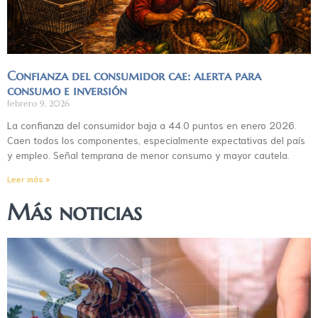
Confianza del consumidor cae: alerta para
consumo e inversión
febrero 9, 2026
La confianza del consumidor baja a 44.0 puntos en enero 2026.
Caen todos los componentes, especialmente expectativas del país
y empleo. Señal temprana de menor consumo y mayor cautela.
Leer más »
Más noticias