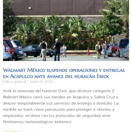
Walmart México suspende operaciones y entregas
en Acapulco ante avance del huracán Erick
Editor general
junio 19, 2025
Ante la amenaza del huracán Erick, que alcanzó categoría 3,
Walmart México cerró sus tiendas en Acapulco y Salina Cruz y
detuvo temporalmente sus servicios de entrega a domicilio. La
medida se tomó como precaución para proteger a clientes y
empleados, en línea con los protocolos de seguridad ante
fenómenos meteorológicos extremos.
Leer más »