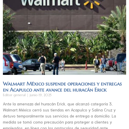
Walmart México suspende operaciones y entregas
en Acapulco ante avance del huracán Erick
Editor general
junio 19, 2025
Ante la amenaza del huracán Erick, que alcanzó categoría 3,
Walmart México cerró sus tiendas en Acapulco y Salina Cruz y
detuvo temporalmente sus servicios de entrega a domicilio. La
medida se tomó como precaución para proteger a clientes y
empleados, en línea con los protocolos de seguridad ante