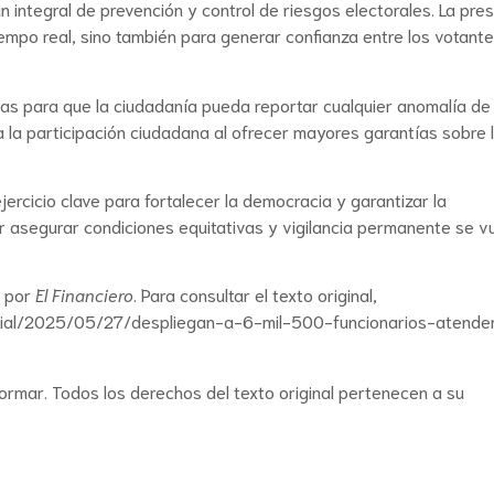
 integral de prevención y control de riesgos electorales. La pre
empo real, sino también para generar confianza entre los votante
nicas para que la ciudadanía pueda reportar cualquier anomalía d
a la participación ciudadana al ofrecer mayores garantías sobre 
jercicio clave para fortalecer la democracia y garantizar la
or asegurar condiciones equitativas y vigilancia permanente se v
a por
El Financiero
. Para consultar el texto original,
dicial/2025/05/27/despliegan-a-6-mil-500-funcionarios-atende
formar. Todos los derechos del texto original pertenecen a su