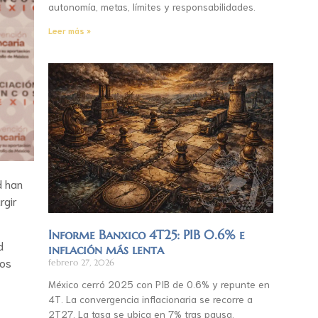
autonomía, metas, límites y responsabilidades.
Leer más »
d han
rgir
Informe Banxico 4T25: PIB 0.6% e
d
inflación más lenta
mos
febrero 27, 2026
México cerró 2025 con PIB de 0.6% y repunte en
4T. La convergencia inflacionaria se recorre a
2T27. La tasa se ubica en 7% tras pausa.