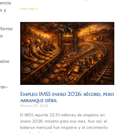
sencia
Leer más »
s y
e forma
la
uelve
ran-
Empleo IMSS enero 2026: récord, pero
arranque débil
febrero 10, 2026
El IMSS reporta 22.51 millones de empleos en
enero 2026, máximo para ese mes. Aun así, el
balance mensual fue negativo y el crecimiento