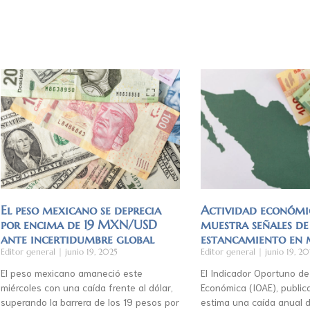
El peso mexicano se deprecia
Actividad económi
por encima de 19 MXN/USD
muestra señales de
ante incertidumbre global
estancamiento en
Editor general
junio 19, 2025
Editor general
junio 19, 20
El peso mexicano amaneció este
El Indicador Oportuno de
miércoles con una caída frente al dólar,
Económica (IOAE), publica
superando la barrera de los 19 pesos por
estima una caída anual d