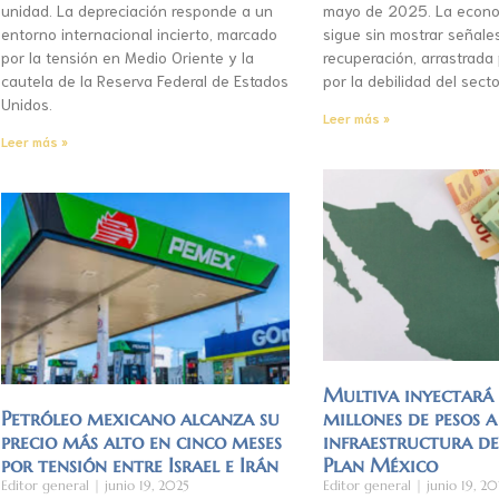
unidad. La depreciación responde a un
mayo de 2025. La econo
entorno internacional incierto, marcado
sigue sin mostrar señale
por la tensión en Medio Oriente y la
recuperación, arrastrada
cautela de la Reserva Federal de Estados
por la debilidad del secto
Unidos.
Leer más »
Leer más »
Multiva inyectar
Petróleo mexicano alcanza su
millones de pesos a
precio más alto en cinco meses
infraestructura d
por tensión entre Israel e Irán
Plan México
Editor general
junio 19, 2025
Editor general
junio 19, 20