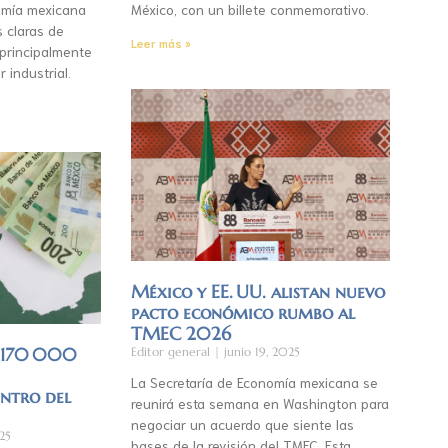
mía mexicana
México, con un billete conmemorativo.
s claras de
Leer más »
 principalmente
r industrial.
México y EE. UU. alistan nuevo
pacto económico rumbo al
TMEC 2026
á 170 000
Editor general
junio 19, 2025
La Secretaría de Economía mexicana se
entro del
reunirá esta semana en Washington para
negociar un acuerdo que siente las
25
bases de la revisión del TMEC. Esta