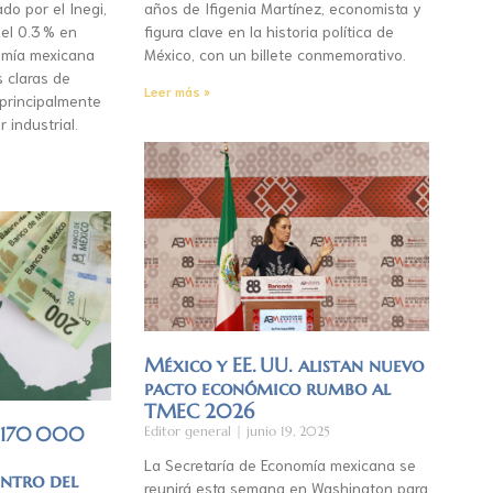
do por el Inegi,
años de Ifigenia Martínez, economista y
el 0.3 % en
figura clave en la historia política de
mía mexicana
México, con un billete conmemorativo.
s claras de
Leer más »
 principalmente
r industrial.
México y EE. UU. alistan nuevo
pacto económico rumbo al
TMEC 2026
á 170 000
Editor general
junio 19, 2025
La Secretaría de Economía mexicana se
entro del
reunirá esta semana en Washington para