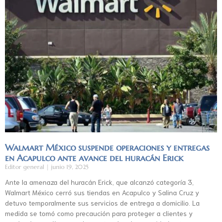
Walmart México suspende operaciones y entregas
en Acapulco ante avance del huracán Erick
Editor general
junio 19, 2025
Ante la amenaza del huracán Erick, que alcanzó categoría 3,
Walmart México cerró sus tiendas en Acapulco y Salina Cruz y
detuvo temporalmente sus servicios de entrega a domicilio. La
medida se tomó como precaución para proteger a clientes y