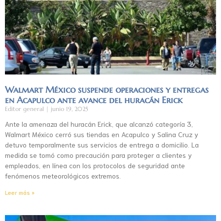
Walmart México suspende operaciones y entregas
en Acapulco ante avance del huracán Erick
Editor general
junio 19, 2025
Ante la amenaza del huracán Erick, que alcanzó categoría 3,
Walmart México cerró sus tiendas en Acapulco y Salina Cruz y
detuvo temporalmente sus servicios de entrega a domicilio. La
medida se tomó como precaución para proteger a clientes y
empleados, en línea con los protocolos de seguridad ante
fenómenos meteorológicos extremos.
Leer más »