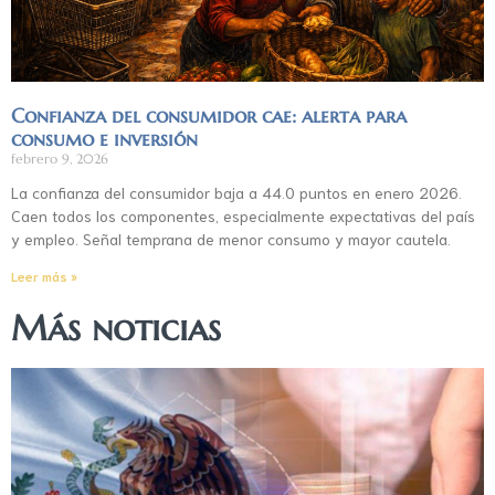
Confianza del consumidor cae: alerta para
consumo e inversión
febrero 9, 2026
La confianza del consumidor baja a 44.0 puntos en enero 2026.
Caen todos los componentes, especialmente expectativas del país
y empleo. Señal temprana de menor consumo y mayor cautela.
Leer más »
Más noticias