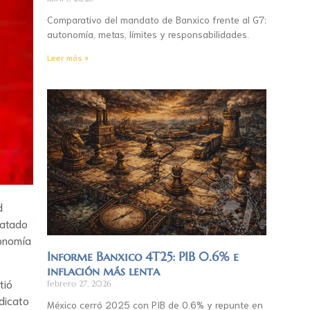
Comparativo del mandato de Banxico frente al G7:
autonomía, metas, límites y responsabilidades.
Leer más »
d
satado
conomía
Informe Banxico 4T25: PIB 0.6% e
inflación más lenta
tió
febrero 27, 2026
ndicato
México cerró 2025 con PIB de 0.6% y repunte en