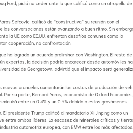
ug Ford, pidió no ceder ante lo que calificó como un atropello de 
ros Sefcovic, calificó de “constructiva” su reunión con el
 las conversaciones están avanzando a buen ritmo. Sin embarg
tanto la UE como EE.UU. enfrentan desafíos comunes como la
tar cooperación, no confrontación.
ue ha logrado un acuerdo preliminar con Washington. El resto de 
gún expertos, la decisión podría encarecer desde automóviles ha
niversidad de Georgetown, advirtió que el impacto será generali
os nuevos aranceles aumentarán los costos de producción de vehí
al. Por su parte, Bernard Yaros, economista de Oxford Economics,
disminuirá entre un 0.4% y un 0.5% debido a estos gravámenes.
. El presidente Trump calificó al mandatario Xi Jinping como un
ve entre ambos líderes. La escasez de minerales críticos y tierra
a industria automotriz europea, con BMW entre los más afectados