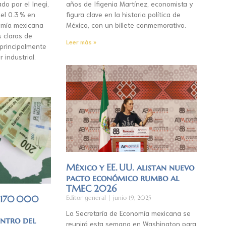
do por el Inegi,
años de Ifigenia Martínez, economista y
el 0.3 % en
figura clave en la historia política de
mía mexicana
México, con un billete conmemorativo.
s claras de
Leer más »
 principalmente
r industrial.
México y EE. UU. alistan nuevo
pacto económico rumbo al
TMEC 2026
á 170 000
Editor general
junio 19, 2025
La Secretaría de Economía mexicana se
entro del
reunirá esta semana en Washington para