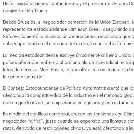
Unifor exigió acciones contundentes y el premier de Ontario, Do
administración Trump.
Desde Bruselas, el negociador comercial de la Unión Europea, Ma
representante estadounidense Jamieson Greer, asegurando que
Sefcovic lamentó la duplicación de aranceles, recalcando que 
sobrecapacidad en el mercado del acero, lo cual debería fomen
La medida estadounidense excluye únicamente al Reino Unido, q
países afectados enfrenta ahora una ola de incertidumbre. Se
latas de cerveza. Marc Busch, especialista en comercio de la U
la cadena industrial.
El Consejo Estadounidense de Política Automotriz alertó que l
afectando la competitividad de la industria en el mercado glob
estima que la inversión empresarial en equipos y estructuras 
En medio del conflicto comercial, crecen las tensiones con China
negociador “difícil”, justo cuando se esperaba una llamada cla
raras, derivada de restricciones chinas, ya está afectando a l