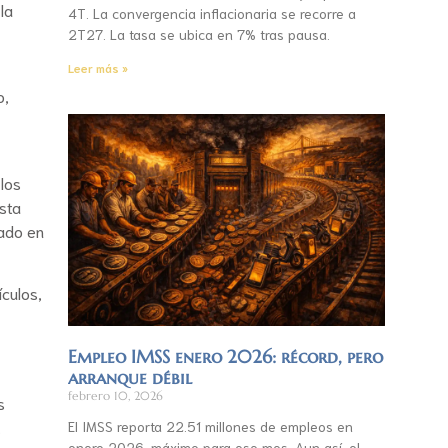
la
4T. La convergencia inflacionaria se recorre a
2T27. La tasa se ubica en 7% tras pausa.
Leer más »
o,
los
sta
zado en
culos,
Empleo IMSS enero 2026: récord, pero
arranque débil
febrero 10, 2026
s
.
El IMSS reporta 22.51 millones de empleos en
enero 2026, máximo para ese mes. Aun así, el