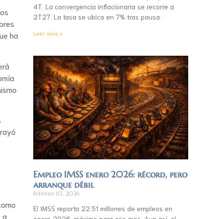
4T. La convergencia inflacionaria se recorre a
dos
2T27. La tasa se ubica en 7% tras pausa.
ores
Leer más »
que ha
erá
omía
nismo
s
brayó
Empleo IMSS enero 2026: récord, pero
arranque débil
febrero 10, 2026
 como
El IMSS reporta 22.51 millones de empleos en
 a
enero 2026, máximo para ese mes. Aun así, el