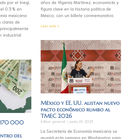
do por el Inegi,
años de Ifigenia Martínez, economista y
el 0.3 % en
figura clave en la historia política de
mía mexicana
México, con un billete conmemorativo.
s claras de
Leer más »
 principalmente
r industrial.
México y EE. UU. alistan nuevo
pacto económico rumbo al
TMEC 2026
á 170 000
Editor general
junio 19, 2025
La Secretaría de Economía mexicana se
entro del
reunirá esta semana en Washington para