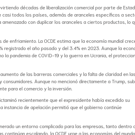
evirtiendo décadas de liberalización comercial por parte de Esta
 casi todos los países, además de aranceles específicos a sect
a amenazado con duplicar los aranceles a ciertos productos, lo 
os de enfriamiento. La OCDE estima que la economía mundial crec
% registrado el año pasado y del 3.4% en 2023. Aunque la econ
omo la pandemia de COVID-19 y la guerra en Ucrania, el proteccio
 aumento de las barreras comerciales y la falta de claridad en la
 y consumidores. Aunque no mencionó directamente a Trump, su
te para el comercio y la inversión.
ictaminó recientemente que el expresidente había excedido su
a instancia de apelación permitió que el gobierno continúe
generado un entorno complicado para las empresas, tanto dentro
ias continúan escalando, la OCDE urge a las economías del mundo