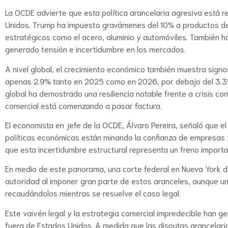
La OCDE advierte que esta política arancelaria agresiva está r
Unidos. Trump ha impuesto gravámenes del 10% a productos de
estratégicos como el acero, aluminio y automóviles. También h
generado tensión e incertidumbre en los mercados.
A nivel global, el crecimiento económico también muestra sign
apenas 2.9% tanto en 2025 como en 2026, por debajo del 3.3
global ha demostrado una resiliencia notable frente a crisis c
comercial está comenzando a pasar factura.
El economista en jefe de la OCDE, Álvaro Pereira, señaló que el
políticas económicas están minando la confianza de empresas
que esta incertidumbre estructural representa un freno importan
En medio de este panorama, una corte federal en Nueva York d
autoridad al imponer gran parte de estos aranceles, aunque un
recaudándolos mientras se resuelve el caso legal.
Este vaivén legal y la estrategia comercial impredecible han 
fuera de Estados Unidos. A medida que las disputas arancelar