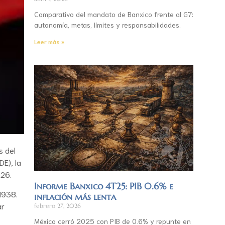
Comparativo del mandato de Banxico frente al G7:
autonomía, metas, límites y responsabilidades.
Leer más »
s del
E), la
026.
Informe Banxico 4T25: PIB 0.6% e
1938.
inflación más lenta
ar
febrero 27, 2026
México cerró 2025 con PIB de 0.6% y repunte en