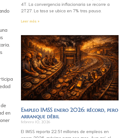
4T. La convergencia inflacionaria se recorre a
rando
2T27. La tasa se ubica en 7% tras pausa.
Leer más »
 una
as
aria.
os
rticipa
iedad
 de
Empleo IMSS enero 2026: récord, pero
ad en
arranque débil
poner
febrero 10, 2026
El IMSS reporta 22.51 millones de empleos en
enero 2026, máximo para ese mes. Aun así, el