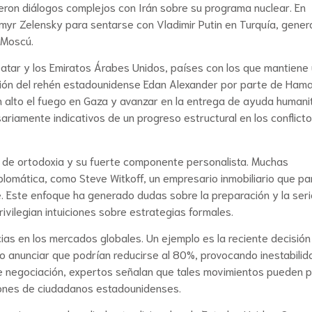
eron diálogos complejos con Irán sobre su programa nuclear. En
ymyr Zelensky para sentarse con Vladimir Putin en Turquía, gene
 Moscú.
Qatar y los Emiratos Árabes Unidos, países con los que mantiene
ración del rehén estadounidense Edan Alexander por parte de Ham
n alto el fuego en Gaza y avanzar en la entrega de ayuda humanit
riamente indicativos de un progreso estructural en los conflict
ta de ortodoxia y su fuerte componente personalista. Muchas
plomática, como Steve Witkoff, un empresario inmobiliario que pa
e. Este enfoque ha generado dudas sobre la preparación y la ser
vilegian intuiciones sobre estrategias formales.
ias en los mercados globales. Un ejemplo es la reciente decisión
go anunciar que podrían reducirse al 80%, provocando inestabilid
de negociación, expertos señalan que tales movimientos pueden 
llones de ciudadanos estadounidenses.