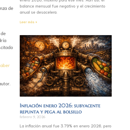
balance mensual fue negativo y el crecimiento
anza de
anual se desacelera.
Leer más »
 de
dría
scitado
haber
autor.
Inflación enero 2026: subyacente
repunta y pega al bolsillo
febrero 9, 2026
La inflación anual fue 3.79% en enero 2026, pero