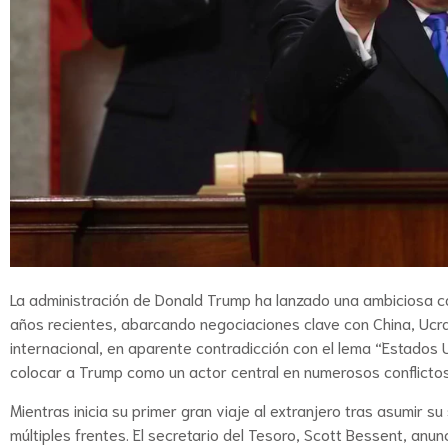
La administración de Donald Trump ha lanzado una ambiciosa c
años recientes, abarcando negociaciones clave con China, Ucran
internacional, en aparente contradicción con el lema “Estados 
colocar a Trump como un actor central en numerosos conflictos
Mientras inicia su primer gran viaje al extranjero tras asumir
múltiples frentes. El secretario del Tesoro, Scott Bessent, anu