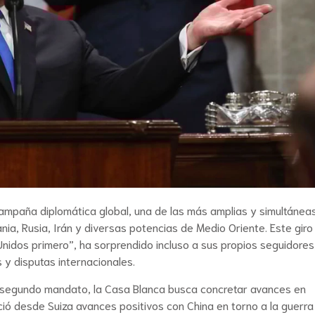
ampaña diplomática global, una de las más amplias y simultánea
ia, Rusia, Irán y diversas potencias de Medio Oriente. Este giro
Unidos primero”, ha sorprendido incluso a sus propios seguidores,
 y disputas internacionales.
 su segundo mandato, la Casa Blanca busca concretar avances en
nció desde Suiza avances positivos con China en torno a la guerra