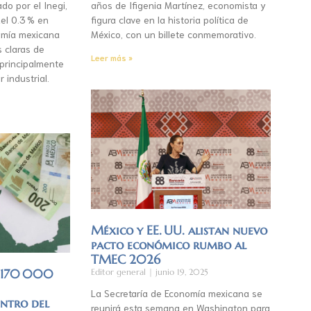
do por el Inegi,
años de Ifigenia Martínez, economista y
el 0.3 % en
figura clave en la historia política de
mía mexicana
México, con un billete conmemorativo.
s claras de
Leer más »
 principalmente
r industrial.
México y EE. UU. alistan nuevo
pacto económico rumbo al
TMEC 2026
á 170 000
Editor general
junio 19, 2025
La Secretaría de Economía mexicana se
entro del
reunirá esta semana en Washington para