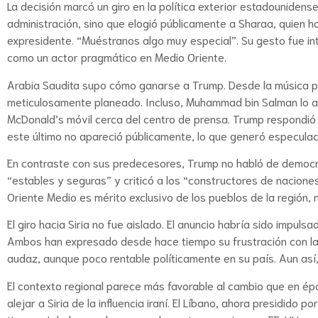
La decisión marcó un giro en la política exterior estadouniden
administración, sino que elogió públicamente a Sharaa, quien ha
expresidente. “Muéstranos algo muy especial”. Su gesto fue int
como un actor pragmático en Medio Oriente.
Arabia Saudita supo cómo ganarse a Trump. Desde la música pat
meticulosamente planeado. Incluso, Muhammad bin Salman lo ac
McDonald’s móvil cerca del centro de prensa. Trump respondió
este último no apareció públicamente, lo que generó especulac
En contraste con sus predecesores, Trump no habló de democra
“estables y seguras” y criticó a los “constructores de naciones
Oriente Medio es mérito exclusivo de los pueblos de la región, 
El giro hacia Siria no fue aislado. El anuncio habría sido impuls
Ambos han expresado desde hace tiempo su frustración con la
audaz, aunque poco rentable políticamente en su país. Aun así,
El contexto regional parece más favorable al cambio que en é
alejar a Siria de la influencia iraní. El Líbano, ahora presidid