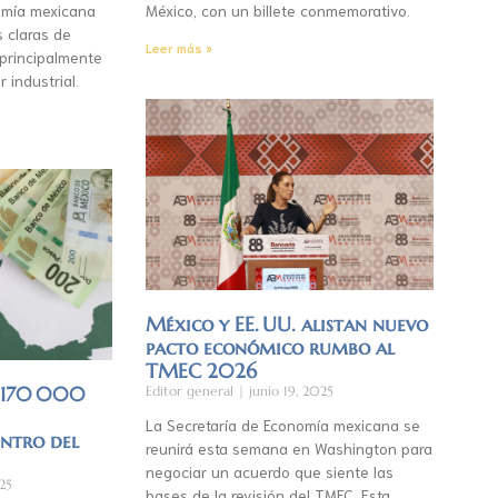
mía mexicana
México, con un billete conmemorativo.
s claras de
Leer más »
 principalmente
r industrial.
México y EE. UU. alistan nuevo
pacto económico rumbo al
TMEC 2026
á 170 000
Editor general
junio 19, 2025
La Secretaría de Economía mexicana se
entro del
reunirá esta semana en Washington para
negociar un acuerdo que siente las
25
bases de la revisión del TMEC. Esta