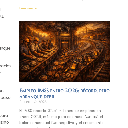
Leer más »
l
U.
aunque
racias
e
an.
Empleo IMSS enero 2026: récord, pero
arranque débil
n paso
febrero 10, 2026
El IMSS reporta 22.51 millones de empleos en
para
enero 2026, máximo para ese mes. Aun así, el
mismo
balance mensual fue negativo y el crecimiento