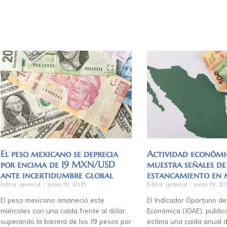
El peso mexicano se deprecia
Actividad económi
por encima de 19 MXN/USD
muestra señales de
ante incertidumbre global
estancamiento en
Editor general
junio 19, 2025
Editor general
junio 19, 20
El peso mexicano amaneció este
El Indicador Oportuno de
miércoles con una caída frente al dólar,
Económica (IOAE), publica
superando la barrera de los 19 pesos por
estima una caída anual d