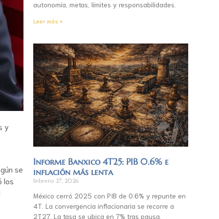
autonomía, metas, límites y responsabilidades.
Leer más »
s y
Informe Banxico 4T25: PIB 0.6% e
egún se
inflación más lenta
ó los
febrero 27, 2026
l
México cerró 2025 con PIB de 0.6% y repunte en
4T. La convergencia inflacionaria se recorre a
2T27. La tasa se ubica en 7% tras pausa.