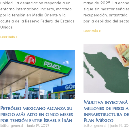
unidad. La depreciación responde a un
mayo de 2025. La econo
entorno internacional incierto, marcado
sigue sin mostrar señale
por la tensión en Medio Oriente y la
recuperación, arrastrada
cautela de la Reserva Federal de Estados
por la debilidad del secto
Unidos.
Leer más »
Leer más »
Multiva inyectar
Petróleo mexicano alcanza su
millones de pesos a
precio más alto en cinco meses
infraestructura d
por tensión entre Israel e Irán
Plan México
Editor general
junio 19, 2025
Editor general
junio 19, 20