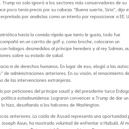
se. Trump no solo ignoró a los sectores más conservadores de su
ce poco tenía precio por su cabeza. “Buena suerte, Siria”, dijo e
erpretado por analistas como un intento por reposicionar a EE. U
riótica hasta la comida rápida que tanto le gusta, todo fue
ompañó en un carrito de golf y, como broche, colocaron un
 con halagos desmedidos al príncipe heredero y al rey Salman, 
iones sobre su estado de salud.
cia ni de derechos humanos. En lugar de eso, elogió a las autoc
” de administraciones anteriores. En su visión, el renacimiento d
no de las intervenciones extranjeras.
ado por peticiones del príncipe saudí y del presidente turco Erdog
 política estadounidense. Lograron convencer a Trump de dar u
 lo hizo, desafiando a los halcones de Washington.
pocas anteriores. La caída de Assad representa una oportunidad 
o por Joseph Aoun, ha mostrado voluntad de enfrentar a Hizbulá. Al 