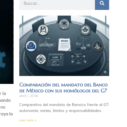
Comparación del mandato del Banco
de México con sus homólogos del G7
r la
abril 1, 2026
onando
Comparativo del mandato de Banxico frente al G7:
 no
autonomía, metas, límites y responsabilidades.
raya la
Leer más »