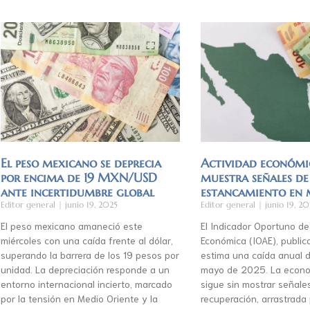
El peso mexicano se deprecia
Actividad económi
por encima de 19 MXN/USD
muestra señales de
ante incertidumbre global
estancamiento en
Editor general
junio 19, 2025
Editor general
junio 19, 20
El peso mexicano amaneció este
El Indicador Oportuno de
miércoles con una caída frente al dólar,
Económica (IOAE), publica
superando la barrera de los 19 pesos por
estima una caída anual d
unidad. La depreciación responde a un
mayo de 2025. La econo
entorno internacional incierto, marcado
sigue sin mostrar señale
por la tensión en Medio Oriente y la
recuperación, arrastrada