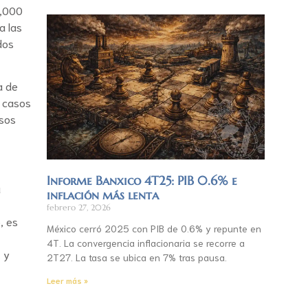
0,000
a las
dos
a de
s casos
rsos
Informe Banxico 4T25: PIB 0.6% e
a
inflación más lenta
febrero 27, 2026
, es
México cerró 2025 con PIB de 0.6% y repunte en
4T. La convergencia inflacionaria se recorre a
 y
2T27. La tasa se ubica en 7% tras pausa.
Leer más »