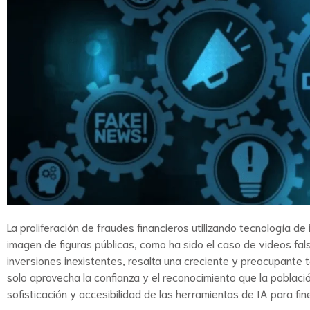
La proliferación de fraudes financieros utilizando tecnología de i
imagen de figuras públicas, como ha sido el caso de videos f
inversiones inexistentes, resalta una creciente y preocupante 
solo aprovecha la confianza y el reconocimiento que la poblac
sofisticación y accesibilidad de las herramientas de IA para fines