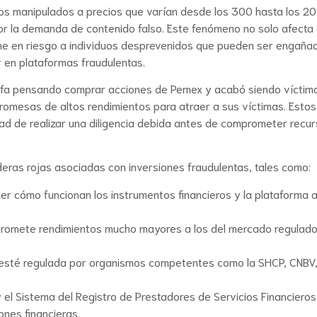
eos manipulados a precios que varían desde los 300 hasta los 2
r la demanda de contenido falso. Este fenómeno no solo afecta 
one en riesgo a individuos desprevenidos que pueden ser engaña
r en plataformas fraudulentas.
ócrifa pensando comprar acciones de Pemex y acabó siendo víctim
 promesas de altos rendimientos para atraer a sus víctimas. Esto
dad de realizar una diligencia debida antes de comprometer recu
nderas rojas asociadas con inversiones fraudulentas, tales como:
er cómo funcionan los instrumentos financieros y la plataforma 
 promete rendimientos mucho mayores a los del mercado regulado
a esté regulada por organismos competentes como la SHCP, CNBV,
el Sistema del Registro de Prestadores de Servicios Financieros
iones financieras.