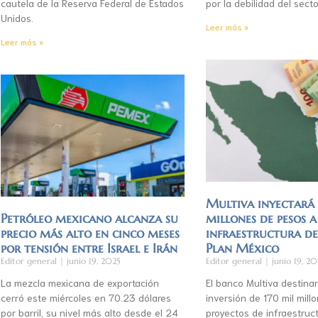
cautela de la Reserva Federal de Estados
por la debilidad del secto
Unidos.
Leer más »
Leer más »
Multiva inyectar
Petróleo mexicano alcanza su
millones de pesos a
precio más alto en cinco meses
infraestructura d
por tensión entre Israel e Irán
Plan México
Editor general
junio 19, 2025
Editor general
junio 19, 20
La mezcla mexicana de exportación
El banco Multiva destinar
cerró este miércoles en 70.23 dólares
inversión de 170 mil mil
por barril, su nivel más alto desde el 24
proyectos de infraestruct