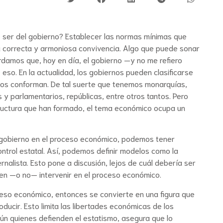
de ser del gobierno? Establecer las normas mínimas que
 correcta y armoniosa convivencia. Algo que puede sonar
rdamos que, hoy en día, el gobierno —y no me refiero
o. En la actualidad, los gobiernos pueden clasificarse
 los conforman. De tal suerte que tenemos monarquías,
y parlamentarios, repúblicas, entre otros tantos. Pero
ructura que han formado, el tema económico ocupa un
l gobierno en el proceso económico, podemos tener
ntrol estatal. Así, podemos definir modelos como la
rnalista. Esto pone a discusión, lejos de cuál debería ser
ben —o no— intervenir en el proceso económico.
ceso económico, entonces se convierte en una figura que
ucir. Esto limita las libertades económicas de los
n quienes defienden el estatismo, asegura que lo