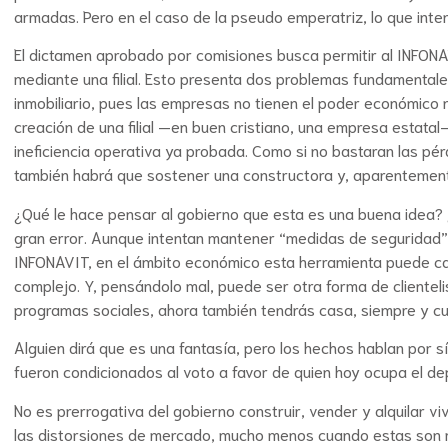
armadas. Pero en el caso de la pseudo emperatriz, lo que int
El dictamen aprobado por comisiones busca permitir al INFONAV
mediante una filial. Esto presenta dos problemas fundamentale
inmobiliario, pues las empresas no tienen el poder económico n
creación de una filial —en buen cristiano, una empresa estatal
ineficiencia operativa ya probada. Como si no bastaran las p
también habrá que sostener una constructora y, aparentemen
¿Qué le hace pensar al gobierno que esta es una buena idea? ¿
gran error. Aunque intentan mantener “medidas de seguridad” 
INFONAVIT, en el ámbito económico esta herramienta puede ca
complejo. Y, pensándolo mal, puede ser otra forma de clientel
programas sociales, ahora también tendrás casa, siempre y c
Alguien dirá que es una fantasía, pero los hechos hablan por 
fueron condicionados al voto a favor de quien hoy ocupa el d
No es prerrogativa del gobierno construir, vender y alquilar viv
las distorsiones de mercado, mucho menos cuando estas son re