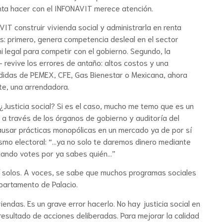
enta hacer con el INFONAVIT merece atención.
IT construir vivienda social y administrarla en renta
s: primero, genera competencia desleal en el sector
i legal para competir con el gobierno. Segundo, la
— revive los errores de antaño: altos costos y una
érdidas de PEMEX, CFE, Gas Bienestar o Mexicana, ahora
te, una arrendadora.
Justicia social? Si es el caso, mucho me temo que es un
a través de los órganos de gobierno y auditoría del
usar prácticas monopólicas en un mercado ya de por sí
ismo electoral: “…ya no solo te daremos dinero mediante
uando votes por ya sabes quién…”
sí solos. A voces, se sabe que muchos programas sociales
epartamento de Palacio.
iendas. Es un grave error hacerlo. No hay justicia social en
sultado de acciones deliberadas. Para mejorar la calidad