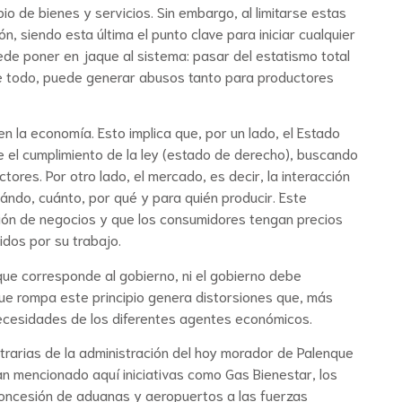
o de bienes y servicios. Sin embargo, al limitarse estas
ón, siendo esta última el punto clave para iniciar cualquier
de poner en jaque al sistema: pasar del estatismo total
de todo, puede generar abusos tanto para productores
n la economía. Esto implica que, por un lado, el Estado
e el cumplimiento de la ley (estado de derecho), buscando
tores. Por otro lado, el mercado, es decir, la interacción
ándo, cuánto, por qué y para quién producir. Este
ación de negocios y que los consumidores tengan precios
dos por su trabajo.
que corresponde al gobierno, ni el gobierno debe
que rompa este principio genera distorsiones que, más
necesidades de los diferentes agentes económicos.
itrarias de la administración del hoy morador de Palenque
an mencionado aquí iniciativas como Gas Bienestar, los
 concesión de aduanas y aeropuertos a las fuerzas