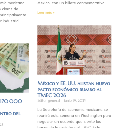
mía mexicana
México, con un billete conmemorativo.
s claras de
Leer más »
 principalmente
r industrial.
México y EE. UU. alistan nuevo
pacto económico rumbo al
TMEC 2026
á 170 000
Editor general
junio 19, 2025
La Secretaría de Economía mexicana se
entro del
reunirá esta semana en Washington para
negociar un acuerdo que siente las
25
bases de la revisión del TMEC. Esta