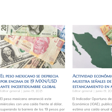
El peso mexicano se deprecia
Actividad económi
por encima de 19 MXN/USD
muestra señales de
ante incertidumbre global
estancamiento en
Editor general
junio 19, 2025
Editor general
junio 19, 20
El peso mexicano amaneció este
El Indicador Oportuno de
miércoles con una caída frente al dólar,
Económica (IOAE), publica
superando la barrera de los 19 pesos por
estima una caída anual d