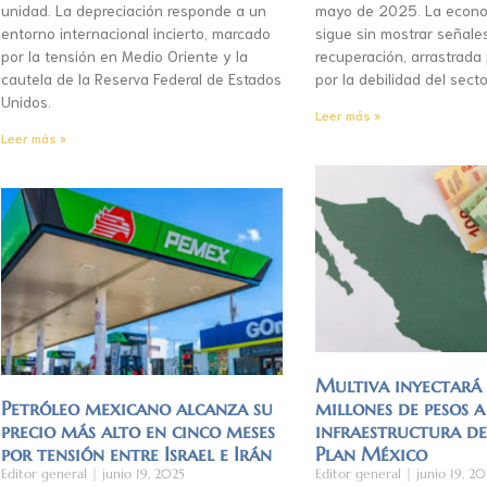
unidad. La depreciación responde a un
mayo de 2025. La econo
entorno internacional incierto, marcado
sigue sin mostrar señale
por la tensión en Medio Oriente y la
recuperación, arrastrada
cautela de la Reserva Federal de Estados
por la debilidad del secto
Unidos.
Leer más »
Leer más »
Multiva inyectar
Petróleo mexicano alcanza su
millones de pesos a
precio más alto en cinco meses
infraestructura d
por tensión entre Israel e Irán
Plan México
Editor general
junio 19, 2025
Editor general
junio 19, 20