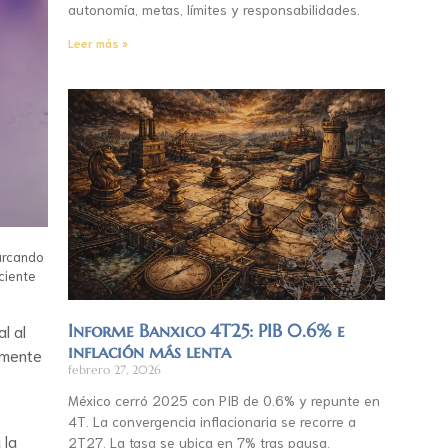
autonomía, metas, límites y responsabilidades.
Leer más »
marcando
ciente
Informe Banxico 4T25: PIB 0.6% e
l al
inflación más lenta
tamente
febrero 27, 2026
México cerró 2025 con PIB de 0.6% y repunte en
4T. La convergencia inflacionaria se recorre a
 la
2T27. La tasa se ubica en 7% tras pausa.