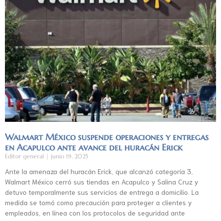
Walmart México suspende operaciones y entregas
en Acapulco ante avance del huracán Erick
Editor general
junio 19, 2025
Ante la amenaza del huracán Erick, que alcanzó categoría 3,
Walmart México cerró sus tiendas en Acapulco y Salina Cruz y
detuvo temporalmente sus servicios de entrega a domicilio. La
medida se tomó como precaución para proteger a clientes y
empleados, en línea con los protocolos de seguridad ante