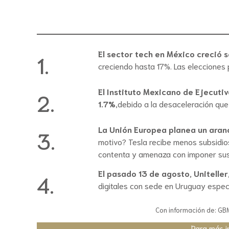
El sector tech en México creció 
1.
creciendo hasta 17%. Las elecciones 
El Instituto Mexicano de Ejecut
2.
1.7%
,debido a la desaceleración que
La Unión Europea planea un aranc
3.
motivo? Tesla recibe menos subsidios
contenta y amenaza con imponer sus
El pasado 13 de agosto, Unitelle
4.
digitales con sede en Uruguay espec
Con información de: GBM 
Para más i