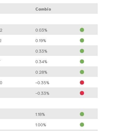
Cambio
52
0.03%
2
0.19%
0.33%
7
0.34%
5
0.28%
50
-0.35%
-0.33%
1.18%
1.00%