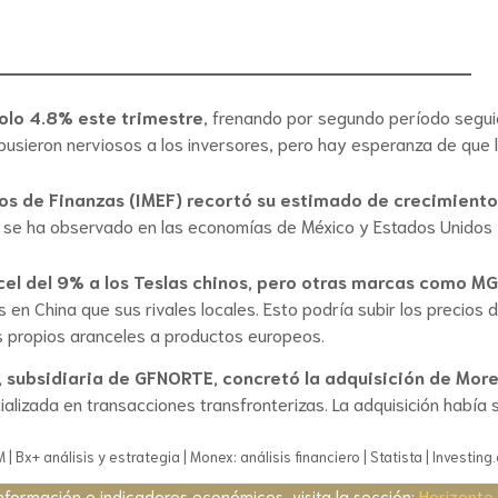
solo 4.8% este trimestre
, frenando por segundo período seguid
pusieron nerviosos a los inversores, pero hay esperanza de que 
ivos de Finanzas (IMEF) recortó su estimado de crecimien
 se ha observado en las economías de México y Estados Unidos y 
el del 9% a los Teslas chinos, pero otras marcas como MG
 en China que sus rivales locales. Esto podría subir los precios 
 propios aranceles a productos europeos.
r, subsidiaria de GFNORTE, concretó la adquisición de Mor
ializada en transacciones transfronterizas. La adquisición habí
| Bx+ análisis y estrategia | Monex: análisis financiero | Statista | Investin
nformación e indicadores económicos, visita la sección:
Horizonte