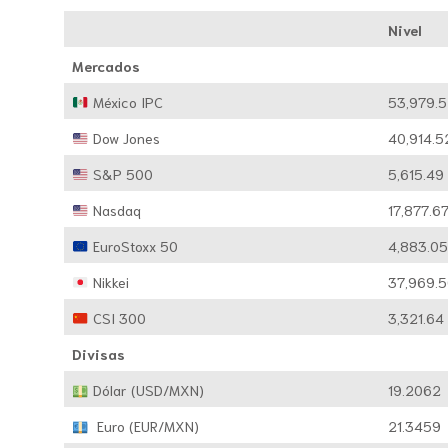
Nivel
Mercados
México IPC
53,979.
Dow Jones
40,914.5
S&P 500
5,615.49
Nasdaq
17,877.6
EuroStoxx 50
4,883.0
Nikkei
37,969.
CSI 300
3,321.64
Divisas
Dólar (USD/MXN)
19.2062
Euro (EUR/MXN)
21.3459