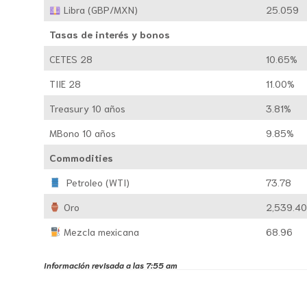
Libra (GBP/MXN)
25.059
Tasas de interés y bonos
CETES 28
10.65%
TIIE 28
11.00%
Treasury 10 años
3.81%
MBono 10 años
9.85%
Commodities
Petroleo (WTI)
73.78
Oro
2,539.4
Mezcla mexicana
68.96
Información revisada a las 7:55 am