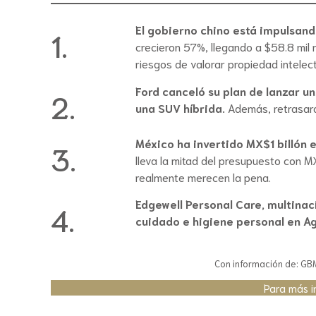
El gobierno chino está impulsand
1.
crecieron 57%, llegando a $58.8 mil 
riesgos de valorar propiedad intelectu
Ford canceló su plan de lanzar un
2.
una SUV híbrida.
Además, retrasará
México ha invertido MX$1 billón 
3.
lleva la mitad del presupuesto con M
realmente merecen la pena.
Edgewell Personal Care, multinaci
4.
cuidado e higiene personal en A
Con información de: GBM 
Para más i