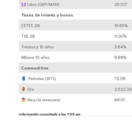
Libra (GBP/MXN)
25.517
Tasas de interés y bonos
CETES 28
10.65%
TIIE 28
11.00%
Treasury 10 años
3.84%
MBono 10 años
9.89%
Commodities
Petroleo (WTI)
72.08
Oro
2,522.3
Mezcla mexicana
68.01
Información consultada a las 7:55 am