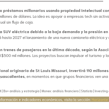
o préstamos millonarios usando propiedad intelectual com
millones de dólares. La idea es apoyar a empresas tech sin activo
al sin flujo de caja.
a SUV eléctrica debido a la baja demanda y la presión en p
 hasta 2027 el lanzamiento de una nueva camioneta eléctrica y re
en trenes de pasajeros en la última década, según la Asoc
X$500 mil millones. Los proyectos buscan impulsar el turismo y l
onal originaria de St Louis Missouri, invertirá 110 millon
guascalientes
, en momentos en que grupos financieros ven una 
| Bx+ análisis y estrategia | Monex: análisis financiero | Statista | Investin
nformación e indicadores económicos, visita la sección:
Horizonte