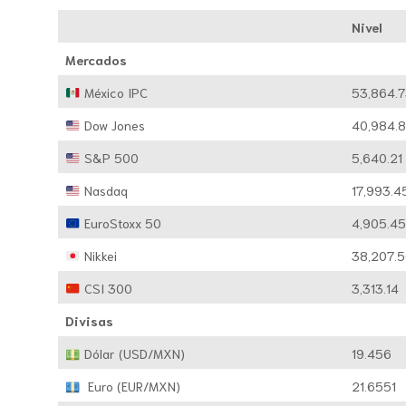
Nivel
Mercados
México IPC
53,864.
Dow Jones
40,984.
S&P 500
5,640.21
Nasdaq
17,993.4
EuroStoxx 50
4,905.4
Nikkei
38,207.
CSI 300
3,313.14
Divisas
Dólar (USD/MXN)
19.456
Euro (EUR/MXN)
21.6551