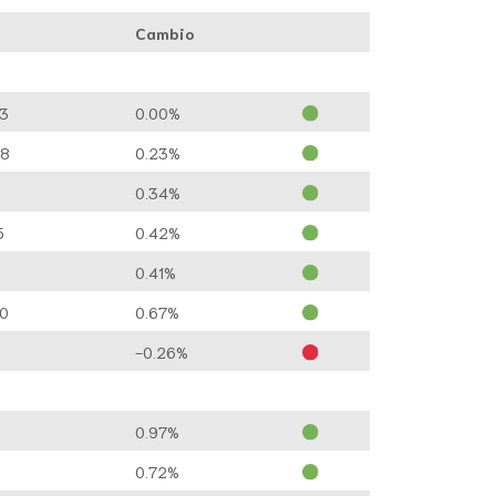
Cambio
73
0.00%
88
0.23%
0.34%
5
0.42%
5
0.41%
50
0.67%
-0.26%
0.97%
0.72%