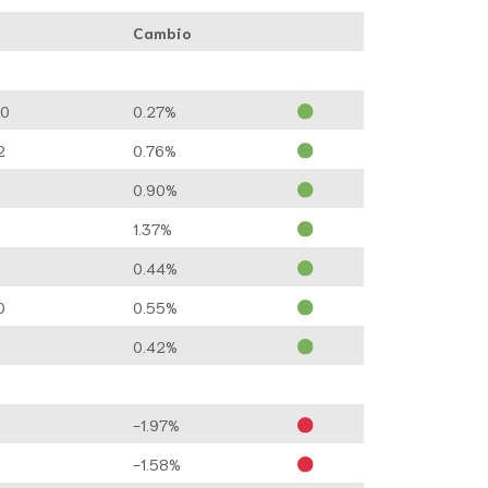
Cambio
90
0.27%
2
0.76%
0
0.90%
1.37%
5
0.44%
0
0.55%
0.42%
-1.97%
-1.58%