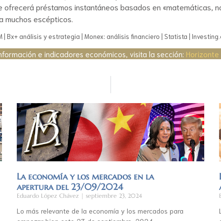
 ofrecerá préstamos instantáneos basados en «matemáticas, no po
 a muchos escépticos.
| Bx+ análisis y estrategia | Monex: análisis financiero | Statista | Investin
nformación e indicadores económicos, visita la sección:
Horizonte
La economía y los mercados en la
apertura del 23/09/2024
Eduardo López Chávez
septiembre 23, 2024
Lo más relevante de la economía y los mercados para
empezar bien este 23 de septiembre, 2024