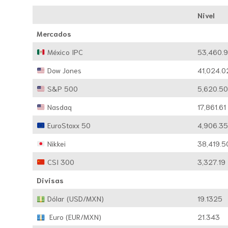
Nivel
Mercados
México IPC
53,460.
Dow Jones
41,024.0
S&P 500
5,620.5
Nasdaq
17,861.61
EuroStoxx 50
4,906.3
Nikkei
38,419.5
CSI 300
3,327.19
Divisas
Dólar (USD/MXN)
19.1325
Euro (EUR/MXN)
21.343