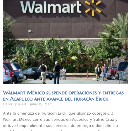
Walmart México suspende operaciones y entregas
en Acapulco ante avance del huracán Erick
Editor general
junio 19, 2025
Ante la amenaza del huracán Erick, que alcanzó categoría 3,
Walmart México cerró sus tiendas en Acapulco y Salina Cruz y
detuvo temporalmente sus servicios de entrega a domicilio. La