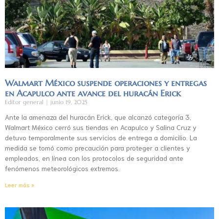
Walmart México suspende operaciones y entregas
en Acapulco ante avance del huracán Erick
Editor general
junio 19, 2025
Ante la amenaza del huracán Erick, que alcanzó categoría 3,
Walmart México cerró sus tiendas en Acapulco y Salina Cruz y
detuvo temporalmente sus servicios de entrega a domicilio. La
medida se tomó como precaución para proteger a clientes y
empleados, en línea con los protocolos de seguridad ante
fenómenos meteorológicos extremos.
Leer más »