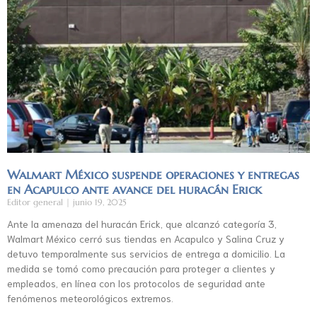
Walmart México suspende operaciones y entregas
en Acapulco ante avance del huracán Erick
Editor general
junio 19, 2025
Ante la amenaza del huracán Erick, que alcanzó categoría 3,
Walmart México cerró sus tiendas en Acapulco y Salina Cruz y
detuvo temporalmente sus servicios de entrega a domicilio. La
medida se tomó como precaución para proteger a clientes y
empleados, en línea con los protocolos de seguridad ante
fenómenos meteorológicos extremos.