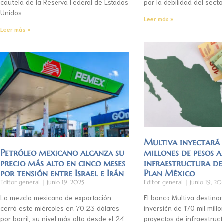
cautela de la Reserva Federal de Estados
por la debilidad del secto
Unidos.
Leer más »
Leer más »
Multiva inyectar
Petróleo mexicano alcanza su
millones de pesos a
precio más alto en cinco meses
infraestructura d
por tensión entre Israel e Irán
Plan México
Editor general
junio 19, 2025
Editor general
junio 19, 20
La mezcla mexicana de exportación
El banco Multiva destinar
cerró este miércoles en 70.23 dólares
inversión de 170 mil mil
por barril, su nivel más alto desde el 24
proyectos de infraestruct