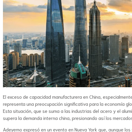
El exceso de capacidad manufacturera en China, especialmente 
representa una preocupación significativa para la economía gl
Esta situación, que se suma a las industrias del acero y el alu
supera la demanda interna china, presionando así los mercados
Adeyemo expresó en un evento en Nueva York que, aunque los 