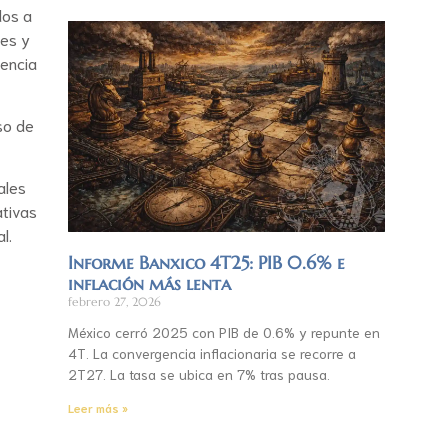
dos a
les y
tencia
so de
ales
ativas
l.
Informe Banxico 4T25: PIB 0.6% e
inflación más lenta
febrero 27, 2026
México cerró 2025 con PIB de 0.6% y repunte en
4T. La convergencia inflacionaria se recorre a
2T27. La tasa se ubica en 7% tras pausa.
Leer más »