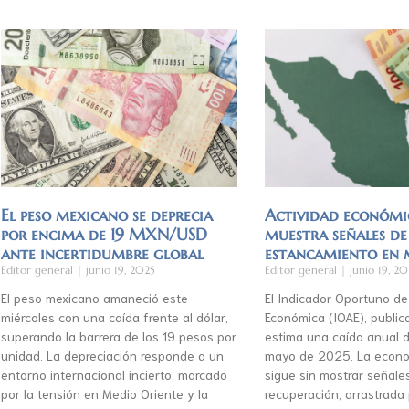
El peso mexicano se deprecia
Actividad económi
por encima de 19 MXN/USD
muestra señales de
ante incertidumbre global
estancamiento en
Editor general
junio 19, 2025
Editor general
junio 19, 20
El peso mexicano amaneció este
El Indicador Oportuno de
miércoles con una caída frente al dólar,
Económica (IOAE), publica
superando la barrera de los 19 pesos por
estima una caída anual d
unidad. La depreciación responde a un
mayo de 2025. La econo
entorno internacional incierto, marcado
sigue sin mostrar señale
por la tensión en Medio Oriente y la
recuperación, arrastrada