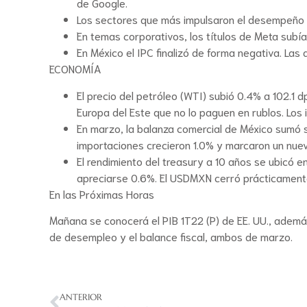
de Google.
Los sectores que más impulsaron el desempeño de
En temas corporativos, los títulos de Meta subía
En México el IPC finalizó de forma negativa. L
ECONOMÍA
El precio del petróleo (WTI) subió 0.4% a 102.1
Europa del Este que no lo paguen en rublos. Los 
En marzo, la balanza comercial de México sumó su
importaciones crecieron 1.0% y marcaron un nuev
El rendimiento del treasury a 10 años se ubicó e
apreciarse 0.6%. El USDMXN cerró prácticament
En las Próximas Horas
Mañana se conocerá el PIB 1T22 (P) de EE. UU., además
de desempleo y el balance fiscal, ambos de marzo.
ANTERIOR