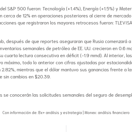
l S&P 500 fueron: Tecnología (+1.4%), Energía (+1.5%) y Materi
n cerca de 12% en operaciones posteriores al cierre de mercado a
as acciones que registraron los mayores retrocesos fueron: TLEV
 dpb, después de que reportes aseguraran que Rusia comenzará a i
inventarios semanales de petróleo de EE. UU. crecieron en 0.6 md
 cuarta lectura consecutiva en déficit (-1.9 mmd). Al interior, 
o máximo, todo lo anterior con cifras ajustadas por estacionalid
n 2.82%, mientras que el dólar mantuvo sus ganancias frente a la
e sin cambios en $20.39.
 se conocerán las solicitudes semanales del seguro de desempleo
Con información de: Bx+ análisis y estrategia | Monex: análisis financiero