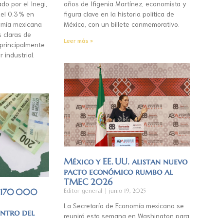
do por el Inegi,
años de Ifigenia Martínez, economista y
el 0.3 % en
figura clave en la historia política de
mía mexicana
México, con un billete conmemorativo.
s claras de
Leer más »
 principalmente
r industrial.
México y EE. UU. alistan nuevo
pacto económico rumbo al
TMEC 2026
á 170 000
Editor general
junio 19, 2025
La Secretaría de Economía mexicana se
entro del
reunirá esta semana en Washington para