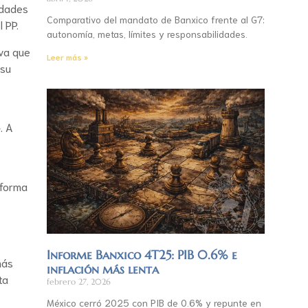
idades
Comparativo del mandato de Banxico frente al G7:
 PP.
autonomía, metas, límites y responsabilidades.
iva que
Leer más »
 su
. A
eforma
Informe Banxico 4T25: PIB 0.6% e
más
inflación más lenta
ta
febrero 27, 2026
México cerró 2025 con PIB de 0.6% y repunte en