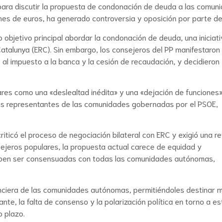
para discutir la propuesta de condonación de deuda a las comun
es de euros, ha generado controversia y oposición por parte del
o objetivo principal abordar la condonación de deuda, una iniciat
talunya (ERC). Sin embargo, los consejeros del PP manifestaron
 al impuesto a la banca y la cesión de recaudación, y decidieron
ares como una «deslealtad inédita» y una «dejación de funciones»
on los representantes de las comunidades gobernadas por el PSOE,
criticó el proceso de negociación bilateral con ERC y exigió una r
sejeros populares, la propuesta actual carece de equidad y
deben ser consensuadas con todas las comunidades autónomas,
anciera de las comunidades autónomas, permitiéndoles destinar 
nte, la falta de consenso y la polarización política en torno a es
o plazo.