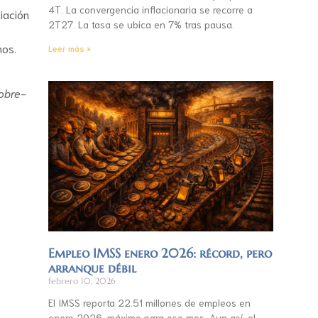
4T. La convergencia inflacionaria se recorre a
iación
2T27. La tasa se ubica en 7% tras pausa.
nos.
Leer más »
obre-
Empleo IMSS enero 2026: récord, pero
arranque débil
febrero 10, 2026
El IMSS reporta 22.51 millones de empleos en
enero 2026, máximo para ese mes. Aun así, el