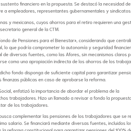
 sustento financiero en la propuesta. Se destacó la necesidad de
lucre a empleadores, representantes gubernamentales y sindicatos
as y mexicanos, cuyos ahorros para el retiro requieren una ges
secretario general de la CTM.
ondo de Pensiones para el Bienestar», considerando que central
al, lo que podría comprometer la autonomía y seguridad financie
al de diversas fuentes, como las Afores, sin mecanismos claros p
rse como una apropiación indirecta de los ahorros de los trabaj
dicho fondo disponga de suficiente capital para garantizar pens
as finanzas públicas en caso de aprobarse la reforma.
ocial, enfatizó la importancia de abordar el problema de la
uchos trabajadores. Hizo un llamado a revisar a fondo la propuest
star de los trabajadores.
 busca complementar las pensiones de los trabajadores que se re
imo salario. Se financiará mediante diversas fuentes, incluidos lo
 la reforma constitucional para garantizar pensiones del 100% d