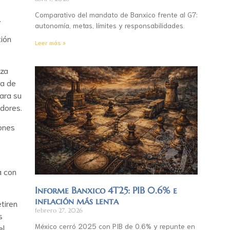
Comparativo del mandato de Banxico frente al G7:
.
autonomía, metas, límites y responsabilidades.
tión
Leer más »
iza
ra de
ara su
adores.
iones
a con
Informe Banxico 4T25: PIB 0.6% e
inflación más lenta
tiren
febrero 27, 2026
s
México cerró 2025 con PIB de 0.6% y repunte en
el