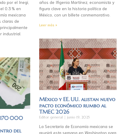
do por el Inegi,
años de Ifigenia Martínez, economista y
el 0.3 % en
figura clave en la historia política de
mía mexicana
México, con un billete conmemorativo.
s claras de
Leer más »
 principalmente
r industrial.
México y EE. UU. alistan nuevo
pacto económico rumbo al
TMEC 2026
á 170 000
Editor general
junio 19, 2025
La Secretaría de Economía mexicana se
entro del
reunirá esta semana en Washington para