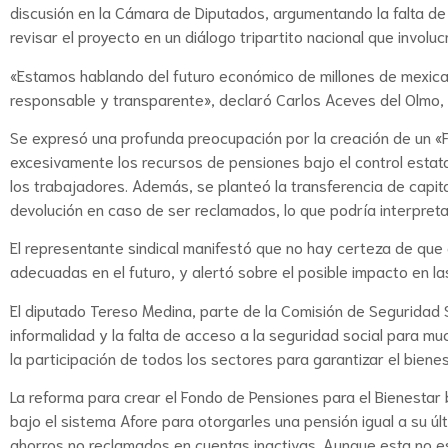
discusión en la Cámara de Diputados, argumentando la falta de
revisar el proyecto en un diálogo tripartito nacional que invo
«Estamos hablando del futuro económico de millones de mexican
responsable y transparente», declaró Carlos Aceves del Olmo, 
Se expresó una profunda preocupación por la creación de un «F
excesivamente los recursos de pensiones bajo el control estat
los trabajadores. Además, se planteó la transferencia de capit
devolución en caso de ser reclamados, lo que podría interpreta
El representante sindical manifestó que no hay certeza de que 
adecuadas en el futuro, y alertó sobre el posible impacto en l
El diputado Tereso Medina, parte de la Comisión de Seguridad S
informalidad y la falta de acceso a la seguridad social para m
la participación de todos los sectores para garantizar el biene
La reforma para crear el Fondo de Pensiones para el Bienestar
bajo el sistema Afore para otorgarles una pensión igual a su últ
ahorros no reclamados en cuentas inactivas. Aunque esta no es