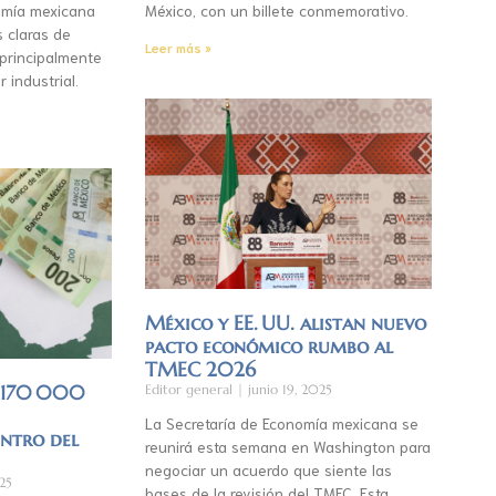
mía mexicana
México, con un billete conmemorativo.
s claras de
Leer más »
 principalmente
r industrial.
México y EE. UU. alistan nuevo
pacto económico rumbo al
TMEC 2026
á 170 000
Editor general
junio 19, 2025
La Secretaría de Economía mexicana se
entro del
reunirá esta semana en Washington para
negociar un acuerdo que siente las
25
bases de la revisión del TMEC. Esta