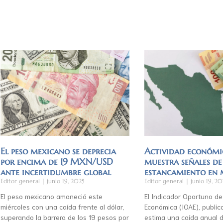
El peso mexicano se deprecia
Actividad económi
por encima de 19 MXN/USD
muestra señales de
ante incertidumbre global
estancamiento en
Editor general
junio 19, 2025
Editor general
junio 19, 20
El peso mexicano amaneció este
El Indicador Oportuno de
miércoles con una caída frente al dólar,
Económica (IOAE), publica
superando la barrera de los 19 pesos por
estima una caída anual d