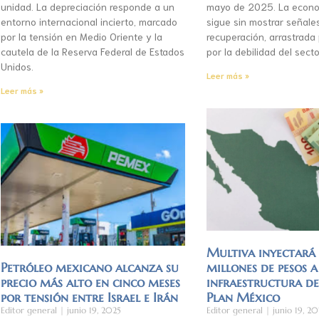
unidad. La depreciación responde a un
mayo de 2025. La econo
entorno internacional incierto, marcado
sigue sin mostrar señale
por la tensión en Medio Oriente y la
recuperación, arrastrada
cautela de la Reserva Federal de Estados
por la debilidad del secto
Unidos.
Leer más »
Leer más »
Multiva inyectar
Petróleo mexicano alcanza su
millones de pesos a
precio más alto en cinco meses
infraestructura d
por tensión entre Israel e Irán
Plan México
Editor general
junio 19, 2025
Editor general
junio 19, 20