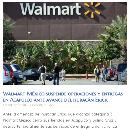
Walmart México suspende operaciones y entregas
en Acapulco ante avance del huracán Erick
Editor general
junio 19, 2025
Ante la amenaza del huracán Erick, que alcanzó categoría 3,
Walmart México cerró sus tiendas en Acapulco y Salina Cruz y
detuvo temporalmente sus servicios de entrega a domicilio. La