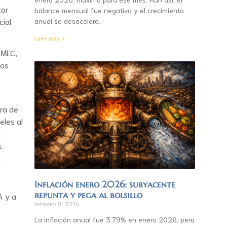
tor
balance mensual fue negativo y el crecimiento
cial
anual se desacelera.
Leer más »
-MEC,
los
ara de
eles al
n
.
 –
Inflación enero 2026: subyacente
repunta y pega al bolsillo
A y a
febrero 9, 2026
La inflación anual fue 3.79% en enero 2026, pero