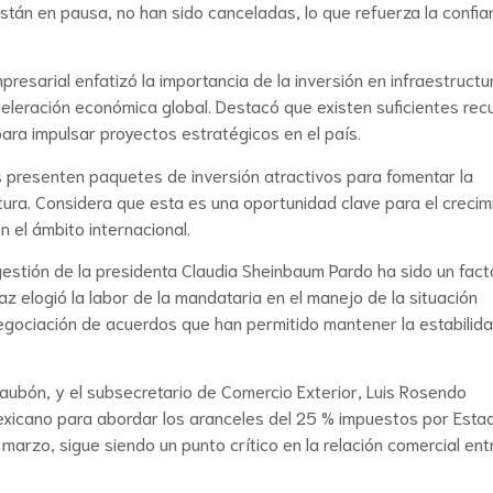
 están en pausa, no han sido canceladas, lo que refuerza la confia
presarial enfatizó la importancia de la inversión en infraestructu
celeración económica global. Destacó que existen suficientes rec
para impulsar proyectos estratégicos en el país.
s presenten paquetes de inversión atractivos para fomentar la
ctura. Considera que esta es una oportunidad clave para el crecim
 el ámbito internacional.
gestión de la presidenta Claudia Sheinbaum Pardo ha sido un fact
íaz elogió la labor de la mandataria en el manejo de la situación
egociación de acuerdos que han permitido mantener la estabilid
saubón, y el subsecretario de Comercio Exterior, Luis Rosendo
mexicano para abordar los aranceles del 25 % impuestos por Esta
 marzo, sigue siendo un punto crítico en la relación comercial ent