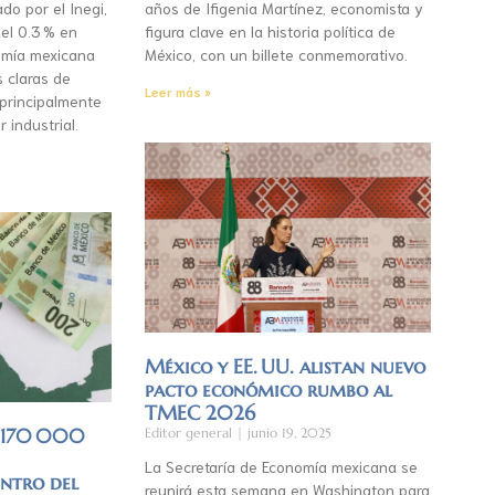
do por el Inegi,
años de Ifigenia Martínez, economista y
el 0.3 % en
figura clave en la historia política de
mía mexicana
México, con un billete conmemorativo.
s claras de
Leer más »
 principalmente
r industrial.
México y EE. UU. alistan nuevo
pacto económico rumbo al
TMEC 2026
á 170 000
Editor general
junio 19, 2025
La Secretaría de Economía mexicana se
entro del
reunirá esta semana en Washington para