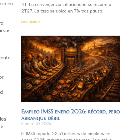
nza en
4T. La convergencia inflacionaria se recorre a
2T27. La tasa se ubica en 7% tras pausa.
Leer más »
ra
ursos
iento
or
ad
Empleo IMSS enero 2026: récord, pero
arranque débil
dos
febrero 10, 2026
re
El IMSS reporta 22.51 millones de empleos en
enero 2026, máximo para ese mes. Aun así, el