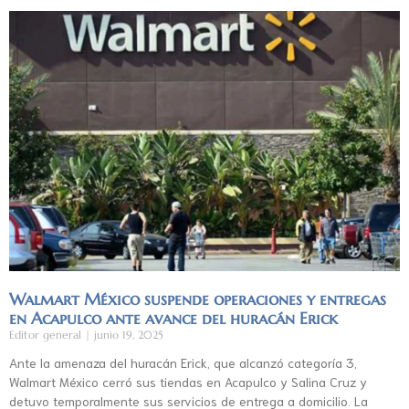
Walmart México suspende operaciones y entregas
en Acapulco ante avance del huracán Erick
Editor general
junio 19, 2025
Ante la amenaza del huracán Erick, que alcanzó categoría 3,
Walmart México cerró sus tiendas en Acapulco y Salina Cruz y
detuvo temporalmente sus servicios de entrega a domicilio. La