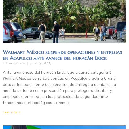
Walmart México suspende operaciones y entregas
en Acapulco ante avance del huracán Erick
Editor general
junio 19, 2025
Ante la amenaza del huracán Erick, que alcanzó categoría 3,
Walmart México cerró sus tiendas en Acapulco y Salina Cruz y
detuvo temporalmente sus servicios de entrega a domicilio. La
medida se tomó como precaución para proteger a clientes y
empleados, en línea con los protocolos de seguridad ante
fenómenos meteorológicos extremos.
Leer más »